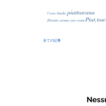
piattoscana
Corso Studio
Piat.tos
Horistic aroma care room
全ての記事
Nessu