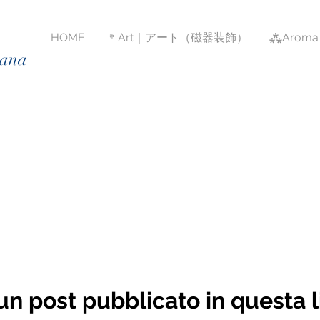
HOME
＊Art｜アート（磁器装飾）
⁂Arom
cana
n post pubblicato in questa 