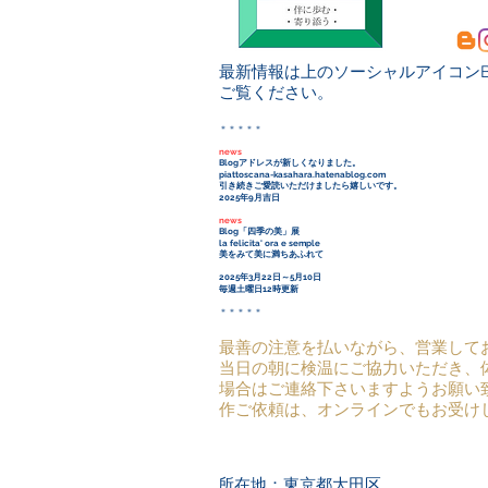
最新情報は上のソーシャルアイコンBlog
ご覧ください。
＊＊＊＊＊
news
Blogアドレスが新しくなりました。
piattoscana-kasahara.hatenablog.com
引き続きご愛読いただけましたら嬉しいです。
2025年9月吉日
news
Blog「四季の美」展
la felicita' ora e semple
美をみて美に満ちあふれて
2025年3月22日～5月10日
毎週土曜日12時更新
＊＊＊＊＊​
最善の注意を払いながら、営業して
当日の朝に検温にご協力いただき、
場合はご連絡下さいますようお願い
作ご依頼は、オンラインでも
お受け
所在地：東京都大田区