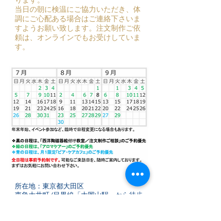
ります。
当日の朝に検温にご協力いただき、
体
調にご心配ある場合はご連絡下さいま
すようお願い致します。
注文制作ご依
頼は、オンラインでも
お受けしていま
す。
所在地：東京都大田区
東急大井町/目黒線「大岡山駅」から徒歩
8分
東急池上線「洗足池駅」から徒歩12分