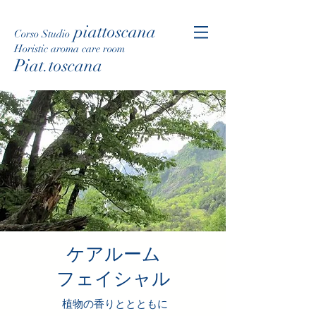
piattoscana
Corso Studio
Horistic aroma care room
Piat.toscana
​ケアルーム
フェイシャル
植物の香りととともに